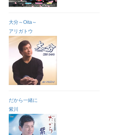
大分～Oita～
アリガトウ
だから一緒に
紫川