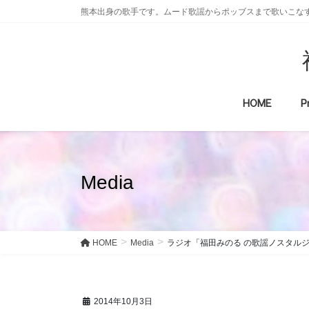
コ
ナ
熊本出身の歌手です。ムード歌謡からポッブスまで歌いこなす
ン
ビ
テ
ゲ
ン
ー
ツ
シ
に
ョ
HOME
P
移
ン
動
に
移
動
Media
HOME
Media
ラジオ「福田みのる の歌謡ノスタルジア
2014年10月3日