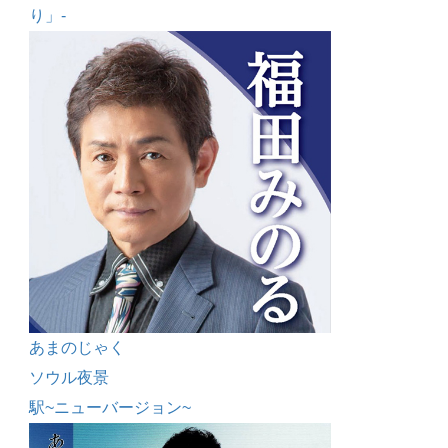
り」-
あまのじゃく
ソウル夜景
駅~ニューバージョン~