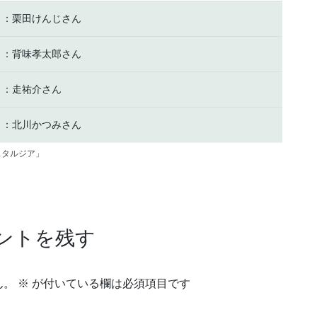
ト：栗田けんじさん
ト：背味孝太郎さん
ト：走祐介さん
ト：北川かつみさん
スタルジア」
ントを残す
ん。
※
が付いている欄は必須項目です