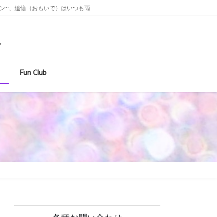
ン~、追憶（おもいで）はいつも雨
ト
Fun Club